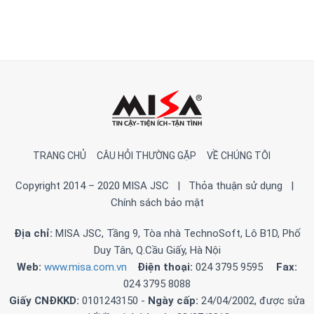
TRANG CHỦ
CÂU HỎI THƯỜNG GẶP
VỀ CHÚNG TÔI
Copyright 2014 – 2020 MISA JSC |
Thỏa thuận sử dụng
|
Chính sách bảo mật
Ðịa chỉ:
MISA JSC, Tầng 9, Tòa nhà TechnoSoft, Lô B1D, Phố
Duy Tân, Q.Cầu Giấy, Hà Nội
Web:
www.misa.com.vn
Ðiện thoại:
024 3795 9595
Fax:
024 3795 8088
Giấy CNÐKKD:
0101243150 -
Ngày cấp:
24/04/2002, được sửa