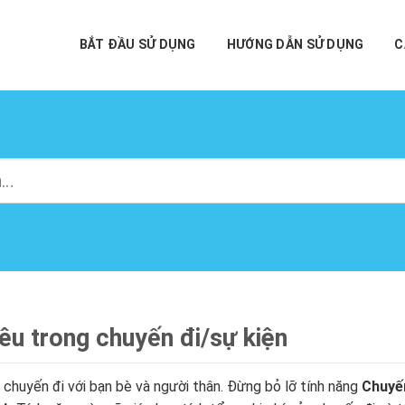
BẮT ĐẦU SỬ DỤNG
HƯỚNG DẪN SỬ DỤNG
C
iêu trong chuyến đi/sự kiện
uyến đi với bạn bè và người thân. Đừng bỏ lỡ tính năng
Chuyế